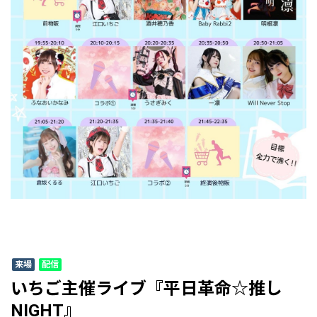
来場
配信
いちご主催ライブ『平日革命☆推し
NIGHT』