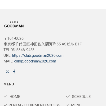
〒101-0026
東京都千代田区神田佐久間河岸55 ASビル B1F
TEL:03-5846-9453
URL:
https://club.goodman2020.com
MAIL:
club@goodman2020.com
MENU
HOME
SCHEDULE
RENTAL/EQUIPMENT/ACCESS
MENU