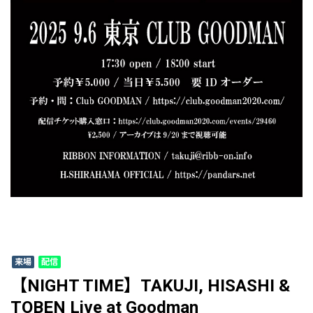
来場
配信
【NIGHT TIME】TAKUJI, HISASHI &
TOBEN Live at Goodman