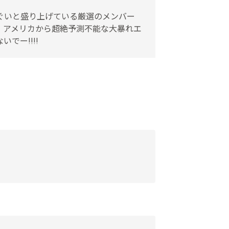
ぐいぐいと盛り上げている厳選のメンバー
、アメリカから超絶予測不能な大暴れエ
でー!!!!