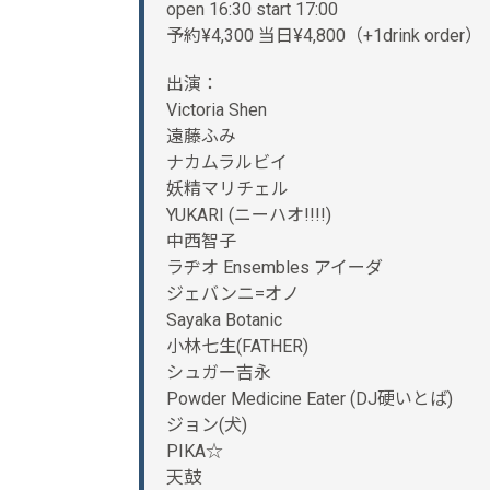
open 16:30 start 17:00
予約¥4,300 当日¥4,800（+1drink order）
出演：
Victoria Shen
遠藤ふみ
ナカムラルビイ
妖精マリチェル
YUKARI (ニーハオ!!!!)
中西智子
ラヂオ Ensembles アイーダ
ジェバンニ=オノ
Sayaka Botanic
小林七生(FATHER)
シュガー吉永
Powder Medicine Eater (DJ硬いとば)
ジョン(犬)
PIKA☆
天鼓