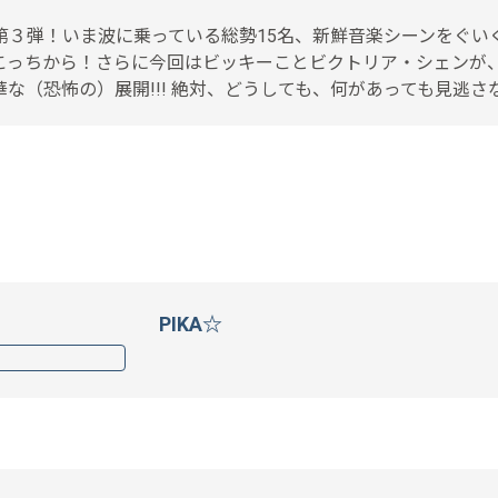
ル)の第３弾！いま波に乗っている総勢15名、新鮮音楽シーンを
こっちから！さらに今回はビッキーことビクトリア・シェンが
（恐怖の）展開!!! 絶対、どうしても、何があっても見逃さない
PIKA☆