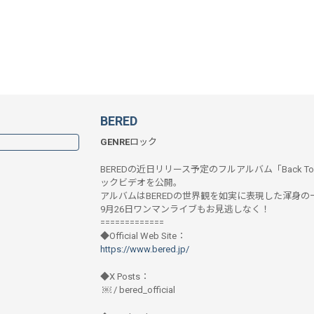
BERED
GENRE
ロック
BEREDの近日リリース予定のフルアルバム「Back To
ックビデオを公開。
アルバムはBEREDの世界観を如実に表現した渾身の
9月26日ワンマンライブもお見逃しなく！
=============
◆Official Web Site：
https://www.bered.jp/
◆X Posts：
￼ / bered_official