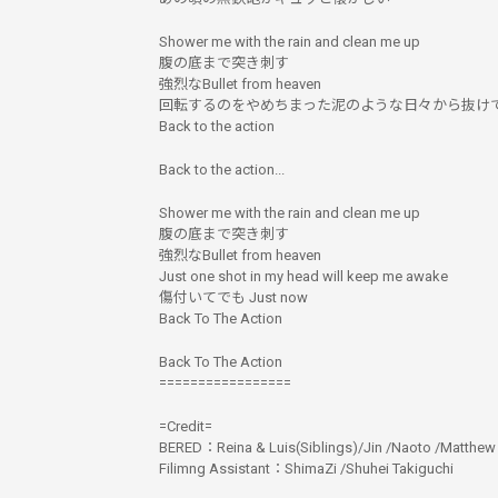
Shower me with the rain and clean me up
腹の底まで突き刺す
強烈なBullet from heaven
回転するのをやめちまった泥のような日々から抜け
Back to the action
Back to the action...
Shower me with the rain and clean me up
腹の底まで突き刺す
強烈なBullet from heaven
Just one shot in my head will keep me awake
傷付いてでも Just now
Back To The Action
Back To The Action
=================
=Credit=
BERED：Reina & Luis(Siblings)/Jin /Naoto /Matthew
Filimng Assistant：ShimaZi /Shuhei Takiguchi