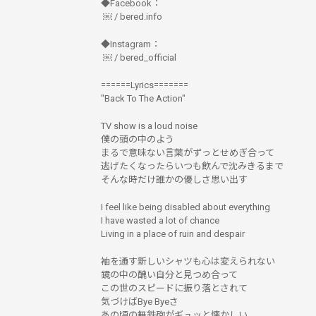
◆Facebook：
￼ / bered.info
◆Instagram：
￼ / bered_official
======Lyrics=======
"Back To The Action"
TV show is a loud noise
僕の頭の中のよう
まるで意味ない言葉がずっとせめぎ合って
逃げたくなったらいつも飲んで沈みきるまで
そんな時だけ誰かの優しさ思い出す
I feel like being disabled about everything
I have wasted a lot of chance
Living in a place of ruin and despair
袖を通す新しいシャツも心は変えられない
鏡の中の醜い自分と見つめ合って
この世のスピードに振り落とされて
気づけばBye Byeさ
あの頃の無鉄砲がギュッと懐かしい