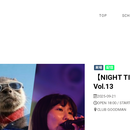
TOP
SCH
来場
配信
【NIGHT T
Vol.13
2025-09-21
OPEN 18:00 / START
CLUB GOODMAN