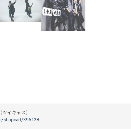
（ツイキャス）
man/shopcart/395128