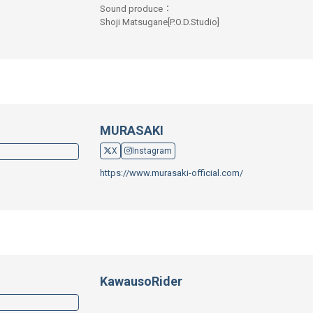
Sound produce：
Shoji Matsugane[P.O.D.Studio]
MURASAKI
X
Instagram
https://www.murasaki-official.com/
KawausoRider