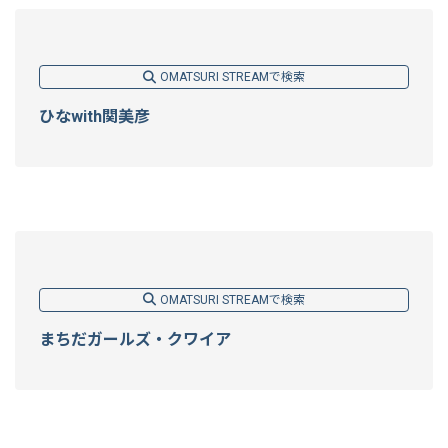
OMATSURI STREAMで検索
ひなwith関美彦
OMATSURI STREAMで検索
まちだガールズ・クワイア