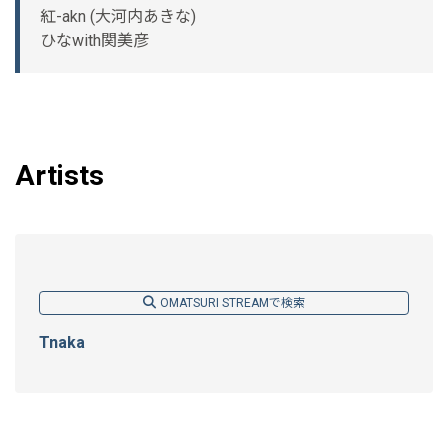
紅-akn (大河内あきな)
ひなwith関美彦
Artists
OMATSURI STREAMで検索
Tnaka