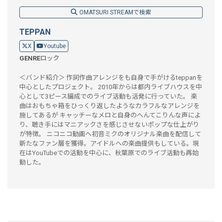
OMATSURI STREAMで検索
TEPPAN
X
Youtube
GENRE
ロック
＜バンド紹介＞ 作詞作曲アレンジをも自身で手がけるteppanを
中心としたプロジェクト。 2010年からは都内ライブハウスを中
心として3ピース編成でのライブ活動も活発に行っていた。 楽
曲はおもちゃ箱をひっくり返したようなカラフルなアレンジを
施してあるが キャッチーなメロと自身のへんてこりんな声によ
り、聴き手にはマニアックさを感じさせないポップな仕上がり
が特徴。 ニコニコ動画へ初音ミクのオリジナル楽曲を配信して
新たなファン層を獲得。アイドルへの楽曲提供もしている。現
在はYouTubeでの活動を中心に、秋葉原でのライブ活動も再始
動した。