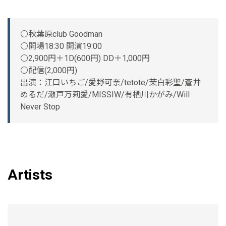
⚪秋葉原club Goodman
⚪開場18:30 開演19:00
⚪2,900円＋1D(600円) DD＋1,000円
⚪配信(2,000円)
出演：江口いちご/愛野可奈/tetote/茉白彩聖/蒼井
めるだ/瀬戸万莉愛/MISSIW/有栖川かがみ/Will
Never Stop
Artists