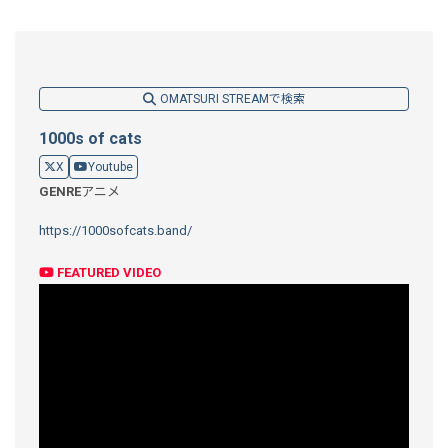
OMATSURI STREAMで検索
1000s of cats
X
Youtube
GENRE
アニメ
https://1000sofcats.band/
FEATURED VIDEO