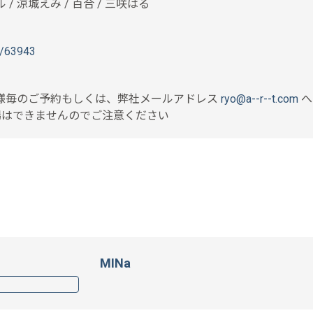
 / 涼城えみ / 百合 / 三咲はる
rt/63943
様毎のご予約もしくは、弊社メールアドレス
ryo@a--r--t.com
へ
場はできませんのでご注意ください
MINa