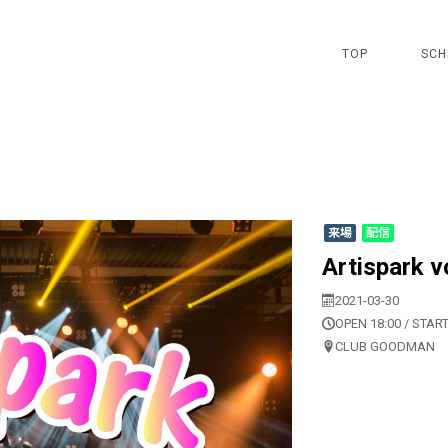
TOP
SCH
来場
配信
Artispark v
2021-03-30
OPEN 18:00 / START
CLUB GOODMAN