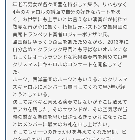
年老若男女が各々楽器を持参して集う。リハもなく
4声のキャロルの譜面で自分の好きなパートを吹
く。お世辞にも上手いとは言えない演奏だが純粋で
敬虔な音が心に響く。指揮は元ボストン交響楽団の
首席トランペット奏者ロジャーボアザン氏。
帰国後はゆっくり企画をあたためながら、2013年に
自分含めてクラシック専門とも呼ばないオルタナな
もしくはオールラウンドな管楽器奏者を集めて毎年
クリスマスにキャロルのコンサートを開催してき
た。
ルーツ。西洋音楽のルーツともいえるこのクリスマ
スキャロルにメンバーも賛同してくれて早7年が経
とうとしている。
決して完ペキと言える演奏ではないがそこは敢えて
手アカを残した。そのサウンドが、その空気感が当
時の厳かな聖夜を思い出させるきっかけになったこ
とはメンバーに最大のお礼を申し上げたい。
そしてもう一つのきっかけを与えてくれた恩師、ビ
クターCセアル氏、フィルノーマンディン氏に。