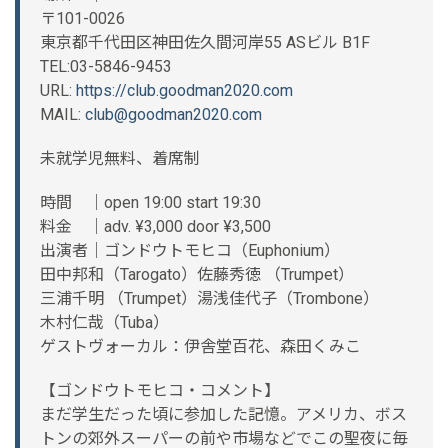
〒101-0026
東京都千代田区神田佐久間河岸55 ASビル B1F
TEL:03-5846-9453
URL:
https://club.goodman2020.com
MAIL:
club@goodman2020.com
未就学児無料、着席制
時間 ｜open 19:00 start 19:30
料金 ｜adv. ¥3,000 door ¥3,500
出演者｜ゴンドウトモヒコ（Euphonium）
田中邦和（Tarogato）佐藤秀徳 （Trumpet）
三浦千明 （Trumpet）湯浅佳代子（Trombone）
木村仁哉（Tuba）
ゲストヴォーカル：伊舎堂百花、森田くみこ
【ゴンドウトモヒコ・コメント】
まだ学生だった頃に参加した記憶。アメリカ、ボス
トンの郊外スーパーの前や市場などでこの聖夜に毎