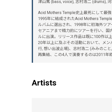
津山篤 (bass, voice), 志村浩二 (drums), 河端一
Acid Mothers Temple史上最兇にして
1995年に結成されたAcid Mothers Te
ルバムに選出され、1998年に初海外ツ
セアニアまで精力的にツアーを行い、国内での
ルに出演。リリース作品は既に100作以
20年以上に及ぶその活動において、メン
行, 想い出波止場)、志村浩二 (みみのこと, Mai
再集結、この4人で演奏するのは2011年
Artists