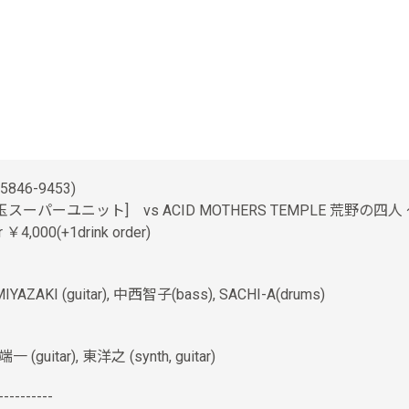
5846-9453)
M.S.U. [水玉スーパーユニット] vs ACID MOTHERS TEMPLE
r ￥4,000(+1drink order)
 MIYAZAKI (guitar), 中西智子(bass), SACHI-A(drums)
 (guitar), 東洋之 (synth, guitar)
----------