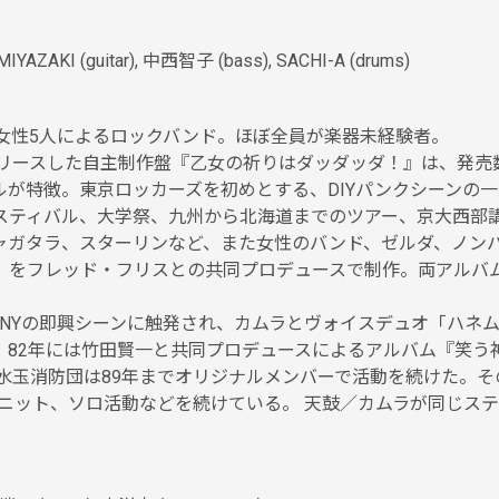
E MIYAZAKI (guitar), 中西智子 (bass), SACHI-A (drums)
女性5人によるロックバンド。ほぼ全員が楽器未経験者。
リリースした自主制作盤『乙女の祈りはダッダッダ！』は、発売
ルが特徴。東京ロッカーズを初めとする、DIYパンクシーンの
スティバル、大学祭、九州から北海道までのツアー、京大西部
ャガタラ、スターリンなど、また女性のバンド、ゼルダ、ノン
』をフレッド・フリスとの共同プロデュースで制作。両アルバ
はNYの即興シーンに触発され、カムラとヴォイスデュオ「ハネ
82年には竹田賢一と共同プロデュースによるアルバム『笑う
水玉消防団は89年までオリジナルメンバーで活動を続けた。
ユニット、ソロ活動などを続けている。 天鼓／カムラが同じス