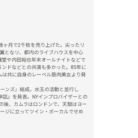
数ヶ月で2千枚を売り上げた。尖ったリ
一翼となリ、都内のライブハウスを中心
講堂や内田裕也年末オールナイトなどで
バンドなどとの共演も多かった。85年に
ムは共に自身のレーベル筋肉美女より発
ムーンズ」結成。水玉の活動と並行し
神話』を発表。NYインプロバイザーとの
その後、カムラはロンドンで、天鼓はヨー
テージに立ってツイン・ボーカルでせめ