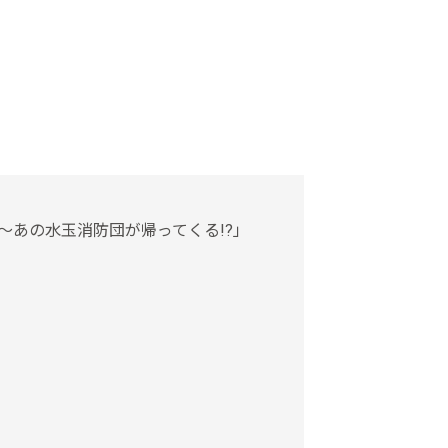
 荒野の四人 ～あの水玉消防団が帰ってくる!?」