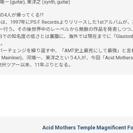
 (guitar), 東洋之 (synth, guitar)
最強の4人が帰ってくる!?
mpleは、1997年にP.S.F. Recordsよりリリースした1stアルバム
アー行う。その後世界中のレーベルから無数の作品を発表しつつ
知名度の低さとは裏腹に、海外では現在までに「Glastonbury
上。
バーチェンジを繰り返す中、「AMT史上最兇にして最強」と言
nliner)、河端一、東洋之という4人が、今回「Acid Mothers Tem
欧州ツアー以来、11年ぶりとなる。
Acid Mothers Temple Magnificent