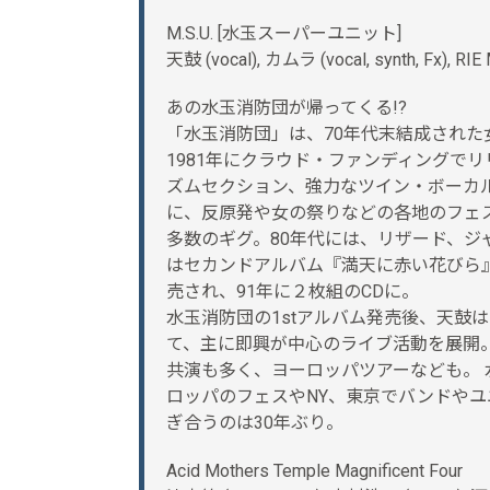
M.S.U. [水玉スーパーユニット]
天鼓 (vocal), カムラ (vocal, synth, Fx), RI
あの水玉消防団が帰ってくる!?
「水玉消防団」は、70年代末結成された
1981年にクラウド・ファンディングで
ズムセクション、強力なツイン・ボーカ
に、反原発や女の祭りなどの各地のフェ
多数のギグ。80年代には、リザード、ジ
はセカンドアルバム『満天に赤い花びら
売され、91年に２枚組のCDに。
水玉消防団の1stアルバム発売後、天鼓
て、主に即興が中心のライブ活動を展開。
共演も多く、ヨーロッパツアーなども。 
ロッパのフェスやNY、東京でバンドや
ぎ合うのは30年ぶり。
Acid Mothers Temple Magnificent Four