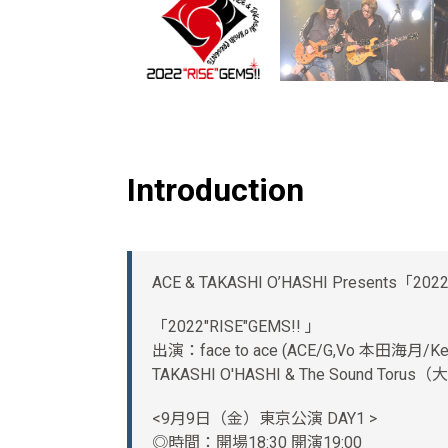
Introduction
ACE & TAKASHI O’HASHI Presents「202
「2022"RISE"GEMS!! 」
出演：face to ace (ACE/G,Vo 本田海月/Key
TAKASHI O'HASHI & The Sound To
<9月9日（金）東京公演 DAY1 >
◎時間：開場18:30 開演19:00