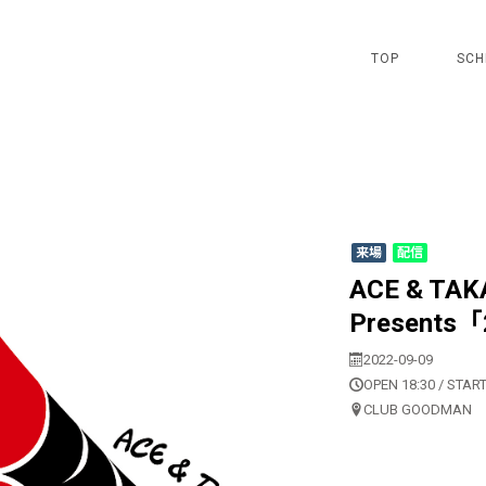
TOP
SCH
来場
配信
ACE & TAK
Presents「
2022-09-09
OPEN 18:30 / START
CLUB GOODMAN