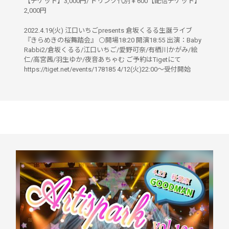
【チケット】3,000円/ ドリンク代別￥600【配信チケット】
2,000円
2022.4.19(火) 江口いちごpresents 倉坂くるる生誕ライブ
『きらめきの桜舞踏会』 ⚪️開場18:20 開演18:55 出演：Baby
Rabbi2/倉坂くるる/江口いちご/愛野可奈/有栖川かがみ/絵
仁/高宮茜/羽生ゆか/夜音あちゃむ ご予約はTigetにて
https://tiget.net/events/178185 4/12(火)22:00〜受付開始