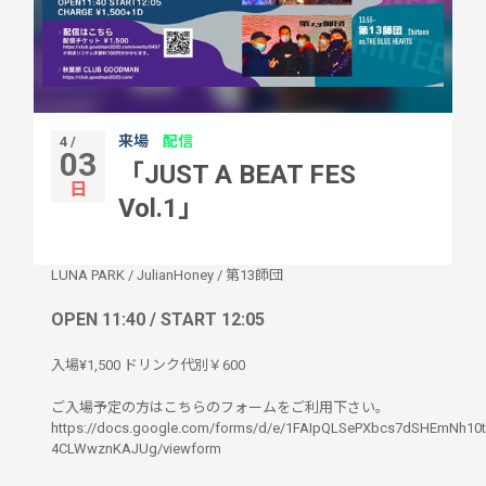
来場
配信
4 /
03
「JUST A BEAT FES
日
Vol.1」
LUNA PARK
/
JulianHoney
/
第13師団
OPEN 11:40 / START 12:05
入場¥1,500 ドリンク代別￥600
ご入場予定の方はこちらのフォームをご利用下さい。
https://docs.google.com/forms/d/e/1FAIpQLSePXbcs7dSHEmNh10
4CLWwznKAJUg/viewform