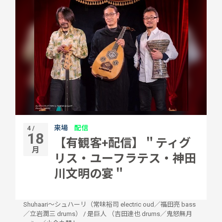
来場
配信
4 /
18
【有観客+配信】＂ティグ
月
リス・ユーフラテス・神田
川文明の宴＂
Shuhaari〜シュハーリ（常味裕司 electric oud／福田亮 bass
／立岩潤三 drums）
/
是巨人 （吉田達也 drums／鬼怒無月