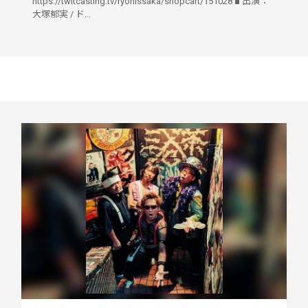
https://twitcasting.tv/ryonissaka/shopcart/151028 ■ 出演：
大塚郁実 / ド...