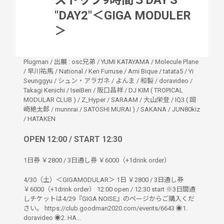
ストップ9時間３DAY'S
"DAY2"＜GIGA MODULER
＞
Plugman
/
出展 : osc兄弟
/
YUMI KATAYAMA
/
Molecule Plane
/
早川祐馬 / National
/
Ken Furruse
/
Ami Bique
/
tatata5
/
Yi
Seunggyu
/
シュン・アラガネ
/
よんま
/
和製
/
doravideo
/
Takagi Kenichi
/
IseiBen
/
阪口昌祥
/
DJ KIM ( TROPICAL
MODULAR CLUB )
/
Z_Hyper
/
SARAAM
/
大山栄登
/
IQ3 ( 岡
崎絶太郎 / munnrai / SATOSHI MURAI )
/
SAKANA
/
JUN80kiz
/
HATAKEN
OPEN 12:00 / START 12:30
1日券 ￥2800 / 3日通し券 ￥6000（+1drink order）
4/30（土）＜GIGAMODULAR＞ 1日 ￥2800 / 3日通し券
￥6000（+1drink order） 12:00 open / 12:30 start ※3日間通
しチケットは4/29『GIGA NOISE』のページからご購入くだ
さい。 https://club.goodman2020.com/events/6643 ◉1.
doravideo ◉2. HA...