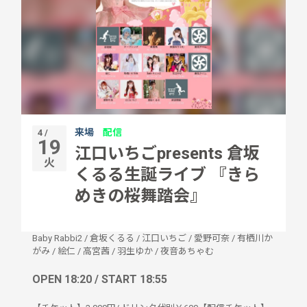
来場
配信
4 /
19
江口いちごpresents 倉坂
火
くるる生誕ライブ 『きら
めきの桜舞踏会』
Baby Rabbi2
/
倉坂くるる
/
江口いちご
/
愛野可奈
/
有栖川か
がみ
/
絵仁
/
高宮茜
/
羽生ゆか
/
夜音あちゃむ
OPEN 18:20 / START 18:55