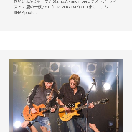
さいぴえんじゃーず / R&amp;A / and more… ゲストアーティ
スト： 鹿の一族 / Yuji (THIS VERY DAY) / DJ まこてぃん
SNAP photo ti...