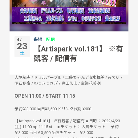
来場
配信
4 /
23
【Artispark vol.181】 ※有
土
観客 / 配信有
大塚郁実
/
ドリルパープル
/
工藤ちゃん
/
清水舞美
/
みでぃ
/
明石朔夜
/
ゆうきうさぎ
/
豊田えま
/
宝染花美咲
OPEN 11:00 / START 11:15
予約￥3,000 当日¥3,500 ドリンク代別 ¥600
【Artispark vol.181】 ※有観客 / 配信有 ■ 日時： 2022/4/23
(土) 11:00 op 11:15 st ■ チケット： 入場チケット 予約
￥3,000 当日￥3,500 配信チケット ￥3,000