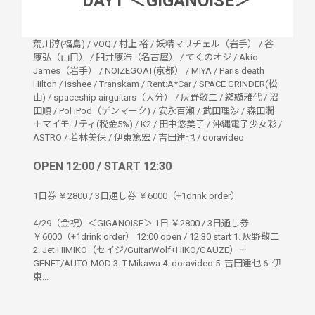
"DAY1"＜GIGANOISE＞
荒川淳(福島)
/
VOQ
/
村上 裕
/
妖精マリチェル（岩手）
/
谷
康弘（山口）
/
臼井康浩（名古屋）
/
てくのオジ
/
Akio
James（岩手）
/
NOIZEGOAT(京都）
/
MIYA
/
Paris death
Hilton
/
isshee
/
Transkam
/
Rent:A*Car
/
SPACE GRINDER(松
山)
/
spaceship airguitars（大分）
/
灰野敬二
/
纐纈雅代
/
沼
田順
/
Pol iPod（デンマーク)
/
安永百瀬
/
武田理沙
/
森田潤
＋マイモリティ(税金5%)
/
K2
/
田中悠美子
/
沖縄電子少女彩
/
ASTRO
/
若林美保
/
伊東篤宏
/
吉田達也
/
doravideo
OPEN 12:00 / START 12:30
1日券 ￥2800 / 3日通し券 ￥6000（+1drink order）
4/29（金祝）＜GIGANOISE＞ 1日 ￥2800 / 3日通し券
￥6000（+1drink order） 12:00 open / 12:30 start 1. 灰野敬二
2. Jet HIMIKO（セイジ/GuitarWolf+HIKO/GAUZE）＋
GENET/AUTO-MOD 3. T.Mikawa 4. doravideo 5. 吉田達也 6. 伊
東...