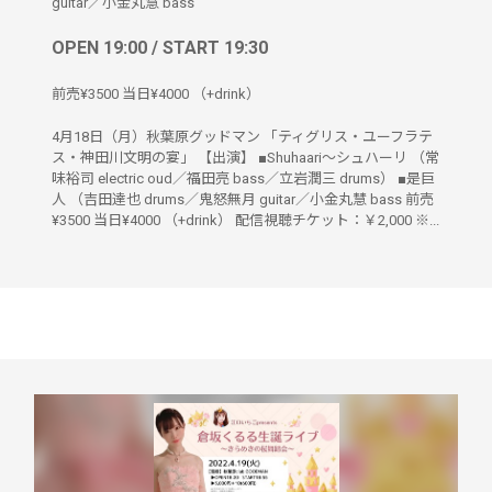
guitar／小金丸慧 bass
OPEN 19:00 / START 19:30
前売¥3500 当日¥4000 （+drink）
4月18日（月）秋葉原グッドマン 「ティグリス・ユーフラテ
ス・神田川文明の宴」 【出演】 ■Shuhaari〜シュハーリ （常
味裕司 electric oud／福田亮 bass／立岩潤三 drums） ■是巨
人 （吉田達也 drums／鬼怒無月 guitar／小金丸慧 bass 前売
¥3500 当日¥4000 （+drink） 配信視聴チケット：￥2,000 ※...