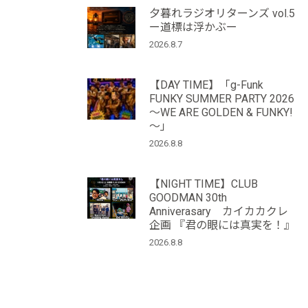
夕暮れラジオリターンズ vol.5
ー道標は浮かぶー
2026.8.7
【DAY TIME】「g-Funk
FUNKY SUMMER PARTY 2026
～WE ARE GOLDEN & FUNKY!
～」
2026.8.8
【NIGHT TIME】CLUB
GOODMAN 30th
Anniverasary カイカカクレ
企画 『君の眼には真実を！』
2026.8.8