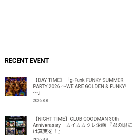
RECENT EVENT
【DAY TIME】「g-Funk FUNKY SUMMER
PARTY 2026 ～WE ARE GOLDEN & FUNKY!
～」
2026.8.8
【NIGHT TIME】CLUB GOODMAN 30th
Anniverasary カイカカクレ企画 『君の眼に
は真実を！』
2026.8.8