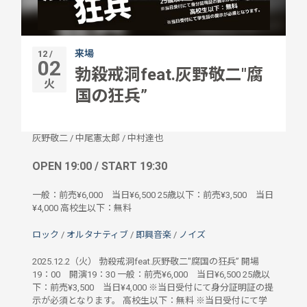
来場
12 /
02
勃殺戒洞feat.灰野敬二"腐
火
国の狂兵”
灰野敬二
/
中尾憲太郎
/
中村達也
OPEN 19:00 / START 19:30
一般：前売¥6,000 当日¥6,500 25歳以下：前売¥3,500 当日
¥4,000 高校生以下：無料
ロック
/
オルタナティブ
/
即興音楽
/
ノイズ
2025.12.2（火） 勃殺戒洞feat.灰野敬二"腐国の狂兵” 開場
19：00 開演19：30 一般：前売¥6,000 当日¥6,500 25歳以
下：前売¥3,500 当日¥4,000 ※当日受付にて身分証明証の提
示が必須となります。 高校生以下：無料 ※当日受付にて学