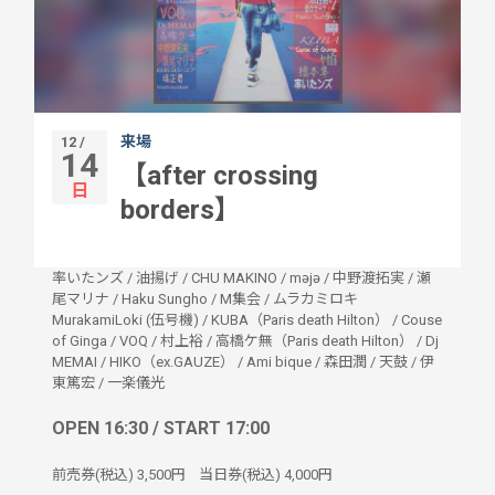
来場
12 /
14
【after crossing
日
borders】
率いたンズ
/
油揚げ
/
CHU MAKINO
/
məjə
/
中野渡拓実
/
瀬
尾マリナ
/
Haku Sungho
/
M集会
/
ムラカミロキ
MurakamiLoki (伍号機)
/
KUBA（Paris death Hilton）
/
Couse
of Ginga
/
VOQ
/
村上裕
/
高橋ケ無（Paris death Hilton）
/
Dj
MEMAI
/
HIKO（ex.GAUZE）
/
Ami bique
/
森田潤
/
天鼓
/
伊
東篤宏
/
一楽儀光
OPEN 16:30 / START 17:00
前売券(税込)
3,500円
当日券(税込)
4,000円