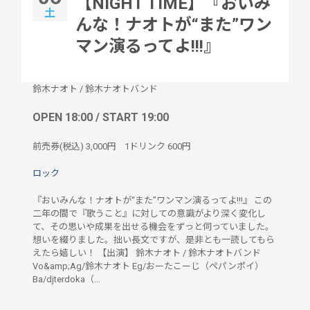
【NIGHT TIME】『おいみ
土
んな！ナオトが“また”ワン
マン演るってよ!!!』
鈴木ナオト
/
鈴木ナオトバンド
OPEN 18:00 / START 19:00
前売券(税込)
3,000円
1ドリンク
600円
ロック
『おいみんな！ナオトが“また”ワンマン演るってよ!!!』 この
二年の間で『歌うこと』に対しての意識がより深く変化し
て、その思いや成果を出せる機会をずっと伺っていました。
想いを綴りました。拙い長文ですが、是非とも一読してもら
えたら嬉しい！ 【出演】 鈴木ナオト / 鈴木ナオトバンド
Vo&amp;Ag/鈴木ナオト Eg/おーたこーじ（ペパンポイ）
Ba/djterdoka（...