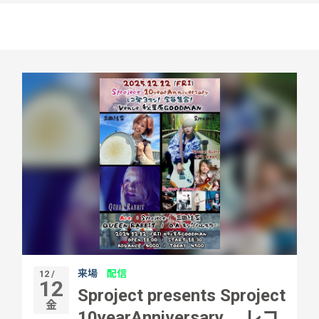
来場
配信
12 /
12
Sproject presents Sproject
金
10yearAnniversary レコ