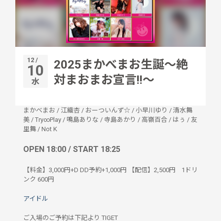
12 /
2025まかべまお生誕〜絶
10
対まおまお宣言!!〜
水
まかべまお
/
江織杏
/
おーついんず☆
/
小早川ゆり
/
清水舞
美
/
Try∞Play
/
鳴島ありな
/
寺島あかり
/
高嶺百合
/
はぅ
/
友
里舞
/
Not K
OPEN 18:00 / START 18:25
【料金】3,000円+D DD予約+1,000円 【配信】2,500円
1ドリ
ンク
600円
アイドル
ご入場のご予約は下記より TIGET