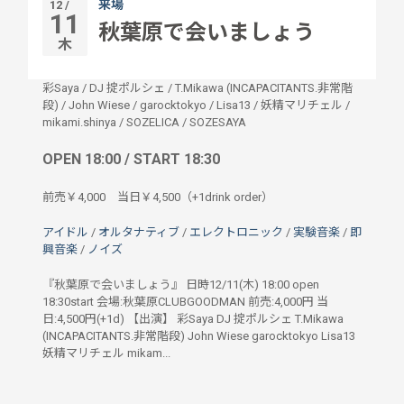
来場
12 /
11
秋葉原で会いましょう
木
彩Saya
/
DJ 掟ポルシェ
/
T.Mikawa (INCAPACITANTS.非常階
段)
/
John Wiese
/
garocktokyo
/
Lisa13
/
妖精マリチェル
/
mikami.shinya
/
SOZELICA
/
SOZESAYA
OPEN 18:00 / START 18:30
前売￥4,000 当日￥4,500（+1drink order）
アイドル
/
オルタナティブ
/
エレクトロニック
/
実験音楽
/
即
興音楽
/
ノイズ
『秋葉原で会いましょう』 日時12/11(木) 18:00 open
18:30start 会場:秋葉原CLUBGOODMAN 前売:4,000円 当
日:4,500円(+1d) 【出演】 彩Saya DJ 掟ポルシェ T.Mikawa
(INCAPACITANTS.非常階段) John Wiese garocktokyo Lisa13
妖精マリチェル mikam...