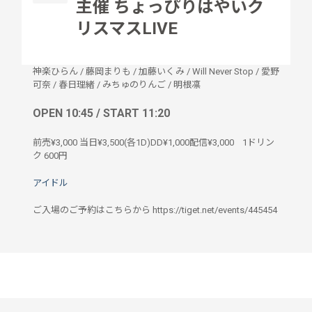
主催 ちょっぴりはやいク
リスマスLIVE
神楽ひらん
/
藤岡まりも
/
加藤いくみ
/
Will Never Stop
/
愛野
可奈
/
春日理緒
/
みちゅのりんご
/
明根凛
OPEN 10:45 / START 11:20
前売¥3,000 当日¥3,500(各1D)DD¥1,000配信¥3,000
1ドリン
ク
600円
アイドル
ご入場のご予約はこちらから https://tiget.net/events/445454