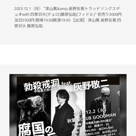
2025.12.1（月） ”津山篤&amp;長野友美トラッドソングスデ
ュオwith 四家卯大(チェロ)藤原弘昭(フィドル)” 前売り3000円
当日3500円 開場19:00開演19:30 【出演】 津山篤 長野友美 四
家卯大 藤原弘昭