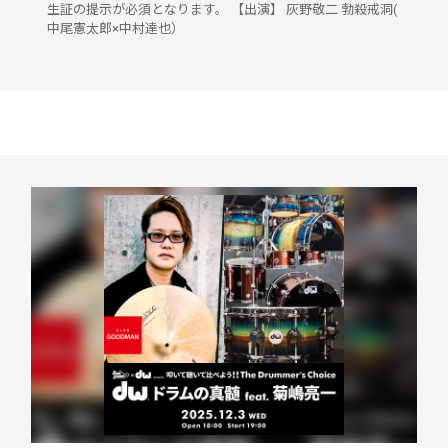
生証の提示が必須となります。 【出演】 灰野敬二 勃殺戒洞(
中尾憲太郎×中村達也）