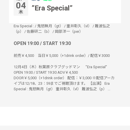
04
”Era Special”
木
Era Special :
/
鬼怒無月（gt）
/
壷井彰久（vl）
/
難波弘之
（p）
/
佐藤研二（b）
/
岡部洋一（per）
OPEN 19:00 / START 19:30
前売￥4,500 当日￥5,000（+1drink order）/ 配信￥3000
12月4日（木）秋葉原クラブグッドマン ”Era Special”
OPEN 19:00 / START 19:30 ADV￥4,500
DOOR￥5,000（+1drink order） 配信：￥3,000 ※配信アーカ
イブは12/18、23：59までご視聴頂けます。 【出演】 Era
Special : 鬼怒無月（gt） 壷井彰久（vl） 難波弘之（p） ...