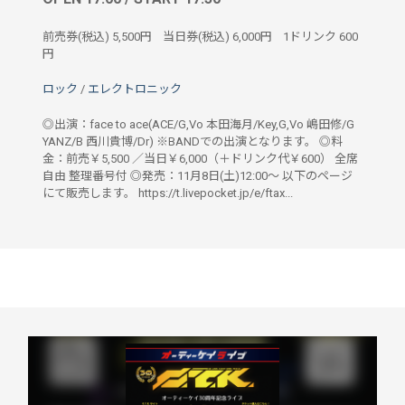
前売券(税込)
5,500円
当日券(税込)
6,000円
1ドリンク
600
円
ロック
/
エレクトロニック
◎出演：face to ace(ACE/G,Vo 本田海月/Key,G,Vo 嶋田修/G
YANZ/B 西川貴博/Dr) ※BANDでの出演となります。 ◎料
金：前売￥5,500 ／当日￥6,000（＋ドリンク代￥600） 全席
自由 整理番号付 ◎発売：11月8日(土)12:00～ 以下のページ
にて販売します。 https://t.livepocket.jp/e/ftax...