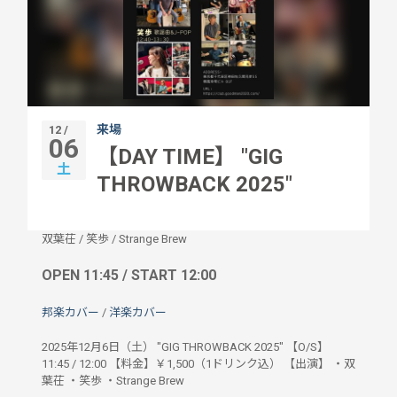
来場
12 /
06
【DAY TIME】 "GIG
土
THROWBACK 2025"
双葉茌
/
笑歩
/
Strange Brew
OPEN 11:45 / START 12:00
邦楽カバー
/
洋楽カバー
2025年12⽉6⽇（⼟） "GIG THROWBACK 2025" 【O/S】
11:45 / 12:00 【料⾦】￥1,500（1ドリンク込） 【出演】 ・双
葉茌 ・笑歩 ・Strange Brew