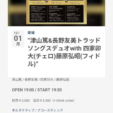
来場
12 /
01
”津山篤&長野友美トラッド
月
ソングスデュオwith 四家卯
大(チェロ)藤原弘昭(フィド
ル)”
津山篤
/
長野友美
/
四家卯大
/
藤原弘昭
OPEN 19:00 / START 19:30
前売￥3,000 当日￥3,500（+1drink order）
オルタナティブ
/
アコースティック