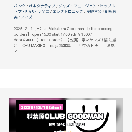
パンク
/
オルタナティブ
/
ジャズ・フュージョン
/
ヒップホ
ップ・R＆B・レゲエ
/
エレクトロニック
/
実験音楽
/
即興音
楽
/
ノイズ
2025.12.14（日） at Akihabara Goodman 【after crossing
borders】 open 16:30 start 17:00 adv ￥3500 /
door￥4000（+1drink order） 【出演】 率いたンズ ﾔ惂 油揚
げ CHU MAKINO məjə 橋本隼 中野渡拓実 瀬尾
マ...