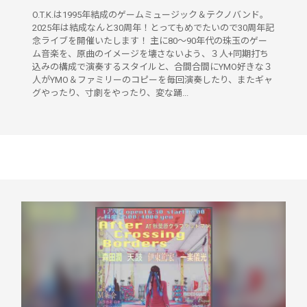
O.T.K.は1995年結成のゲームミュージック＆テクノバンド。
2025年は結成なんと30周年！とってもめでたいので30周年記
念ライブを開催いたします！ 主に80～90年代の珠玉のゲー
ム音楽を、原曲のイメージを壊さないよう、３人+同期打ち
込みの構成で演奏するスタイルと、合間合間にYMO好きな３
人がYMO＆ファミリーのコピーを毎回演奏したり、またギャ
グやったり、寸劇をやったり、変な踊...