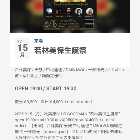
来場
9 /
15
若林美保生誕祭
月
若林美保
/
天鼓
/
中村達也
/
T.MIKAWA
/
一楽儀光
/
おいおい
教
/
桜井明弘
/
纐纈之雅代
OPEN 19:00 / START 19:30
前売￥3,500 当日￥4,000（+1drink order）
2025.9.15（月）秋葉原CLUB GOODMAN ”若林美保生誕祭”
open 19:00/start19:30 adv￥3500/door￥4000（+1drink
order） 【出演】 若林美保 天鼓 中村達也 T.MIKAWA 纐纈之
雅代 一楽儀光 【opening act】 おいおい教 桜井明弘 去年も
大好評だったワカミホさんの生誕祭！...