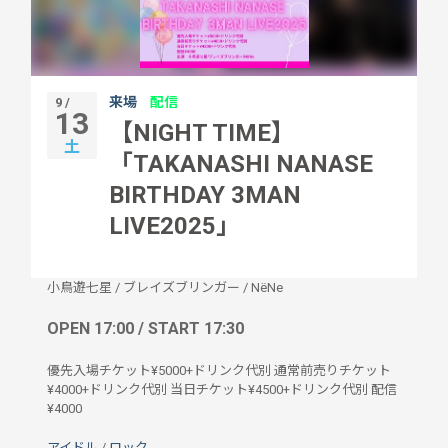
来場
配信
9 /
13
【NIGHT TIME】
土
「TAKANASHI NANASE
BIRTHDAY 3MAN
LIVE2025」
小鳥遊七星
/
ブレイズブリンガー
/
NёNe
OPEN 17:00 / START 17:30
優先入場チケット¥5000+ドリンク代別 通常前売りチケット
¥4000+ドリンク代別 当日チケット¥4500+ドリンク代別 配信
¥4000
アイドル
/
ロック