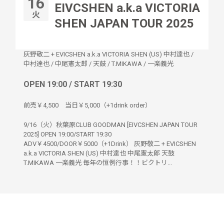
16
EIVCSHEN a.k.a VICTORIA
火
SHEN JAPAN TOUR 2025
灰野敬二 + EVICSHEN a.k.a VICTORIA SHEN (US) 中村達也
/
中村達也
/
中尾憲太郎
/
天鼓
/
T.MIKAWA
/
一楽義光
OPEN 19:00 / START 19:30
前売￥4,500 当日￥5,000（+1drink order）
9/16（火）秋葉原CLUB GOODMAN [EIVCSHEN JAPAN TOUR
2025] OPEN 19:00/START 19:30
ADV￥4500/DOOR￥5000（+1Drink） 灰野敬二 + EVICSHEN
a.k.a VICTORIA SHEN (US) 中村達也 中尾憲太郎 天鼓
T.MIKAWA 一楽義光 毎年の恒例行事！！ビクトリ...