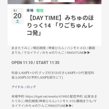
来場
配信
9 /
20
【DAY TIME】みちゅのほ
土
りっく14 「りごちゅんレ
コ発」
あまたてみこ
/
明石朔夜
/
神楽ひらん
/
ハシモトメロ
/
藤岡
まりも
/
マヨイマイ
/
みちゅのりんご
/
RINGOTUNE▶▶
OPEN 11:10 / START 11:35
料金:3,400円＋D代 グッズ付きCD付き5,400円＋D代 配信料
金:3,000円 DD予約1,000円(受付にて)
アイドル
/
ロック
来場予約: https://tiget.net/events/419930 配信予約: 出演:あま
たてみこ/明石朔夜/神楽ひらん/ハシモトメロ/藤岡まりも/マ
ヨイマイ/みちゅのりんご/RINGOTUNE▶▶/