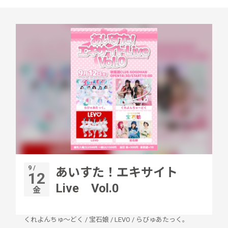
9 /
あいすた！エキサイト
12
Live Vol.0
金
くれよんちゅ〜どく
/
宝石娘
/
LEVO
/
らびゅあたっく。