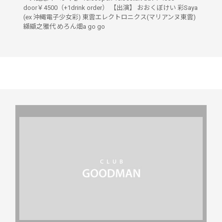
door￥4500（+1drink order） 【出演】 おおくぼけい 彩Saya
(ex 沖縄電子少女彩) 東雲エレクトロニクス(マリアンヌ東雲)
纐纈之雅代 めろん畑a go go