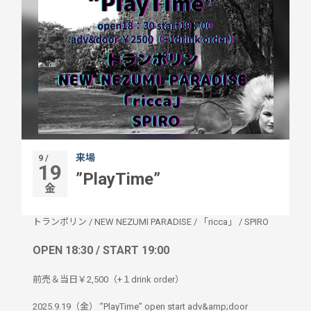
来場
9 /
19
”PlayTime”
金
トランポリン
/
NEW NEZUMI PARADISE
/
「ricca」
/
SPIRO
OPEN 18:30 / START 19:00
前売＆当日￥2,500（+１drink order）
2025.9.19（金） ”PlayTime” open start adv&amp;door