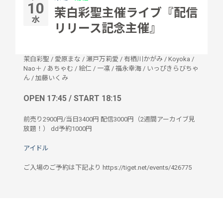
10
茉白彩聖主催ライブ『配信
水
リリース記念主催』
茉白彩聖
/
愛原まな
/
瀬戸万莉愛
/
有栖川かがみ
/
Koyoka
/
Nao＋
/
あちゃむ
/
絵仁
/
一凛
/
福永幸海
/
いっぴきらびちゃ
ん
/
加藤いくみ
OPEN 17:45 / START 18:15
前売り2900円/当日3400円 配信3000円（2週間アーカイブ見
放題！） dd予約1000円
アイドル
ご入場のご予約は下記より https://tiget.net/events/426775