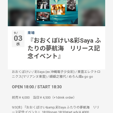
来場
9 /
03
『おおくぼけい&彩Saya ふ
水
たりの夢航海 リリース記
念イベント』
おおくぼけい
/
彩Saya (ex 沖縄電子少女彩)
/
東雲エレクトロ
ニクス(マリアンヌ東雲)
/
纐纈之雅代
/
めろん畑a go go
OPEN 18:00 / START 18:30
前売￥4,000 当日￥4,500（+1drink order）
9/3(水) 『おおくぼけい&amp;彩Saya ふたりの夢航海 リリ
ース記念イベント』 18:00open 18:30start adv￥4000