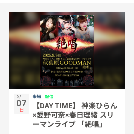
来場
配信
9 /
07
【DAY TIME】 神楽ひらん
日
×愛野可奈×春日理緒 スリ
ーマンライブ 「絶唱」