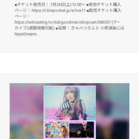
■チケット発売日： 7月26日(土)12:00～ ■現地チケット購入
ページ： https://t.livepocket.jp/e/nve11 ■配信チケット購入
ページ：
https://twitcasting.tv/clubgoodman/shopcart/386557 (アー
カイブ2週間視聴可能) ■協賛： きゃべつそふと ※終演後には
NyanDreamr...