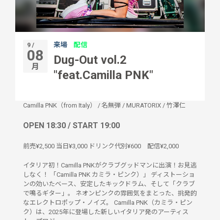
来場
配信
9 /
08
Dug-Out vol.2
月
"feat.Camilla PNK"
Camilla PNK（from Italy）
/
名無弾
/
MURATORIX
/
竹澤仁
OPEN 18:30 / START 19:00
前売¥2,500 当日¥3,000 ドリンク代別¥600 配信¥2,000
イタリア初！Camilla PNKがクラブグッドマンに出演！お見逃
しなく！ 「Camilla PNK カミラ・ピンク）」 ディストーショ
ンの効いたベース、安定したキックドラム、そして「クラブ
で鳴るギター」。 ネオンピンクの雰囲気をまとった、挑発的
なエレクトロポップ・ノイズ。 Camilla PNK（カミラ・ピン
ク）は、2025年に登場した新しいイタリア発のアーティス